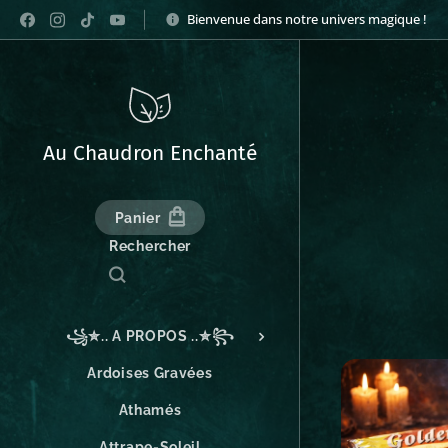
Bienvenue dans notre univers magique !
Au Chaudron Enchanté
Panier
Rechercher
꧁✮.. A PROPOS ..✮꧂
Ardoises Gravées
Athamés
Attrape-Soleil