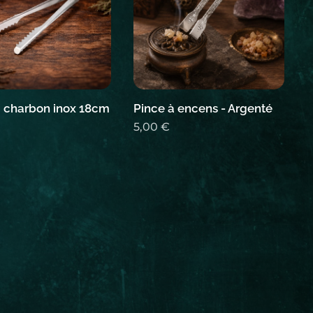
à charbon inox 18cm
Pince à encens - Argenté
5,00
€