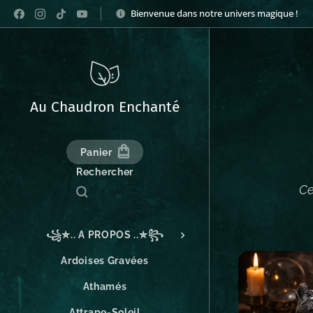
Bienvenue dans notre univers magique !
Au Chaudron Enchanté
Panier
Rechercher
Ce
꧁✮.. A PROPOS ..✮꧂
Ardoises Gravées
Athamés
Attrape-Soleil