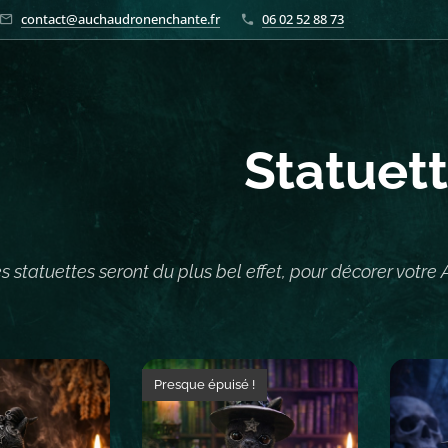
contact@auchaudronenchante.fr
06 02 52 88 73
Statuet
s statuettes seront du plus bel effet, pour décorer votre A
Presque épuisé !