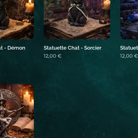
at - Démon
Statuette Chat - Sorcier
Statuet
12,00
€
12,00
€