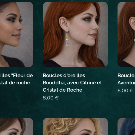
illes "Fleur de
Boucles d'oreilles
Boucles
istal de roche
Bouddha, avec Citrine et
Aventu
Cristal de Roche
6,00
€
8,00
€