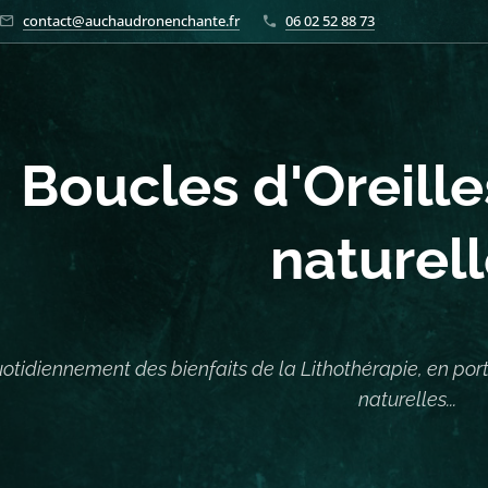
contact@auchaudronenchante.fr
06 02 52 88 73
Boucles d'Oreill
naturel
uotidiennement des bienfaits de la Lithothérapie, en por
naturelles...