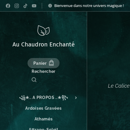
Bienvenue dans notre univers magique !
Au Chaudron Enchanté
Panier
Rechercher
Le Calice 
꧁✮.. A PROPOS ..✮꧂
Ardoises Gravées
Athamés
Attrape-Soleil