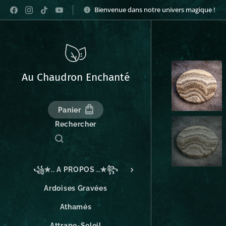
Bienvenue dans notre univers magique !
Au Chaudron Enchanté
Panier
Rechercher
꧁✮.. A PROPOS ..✮꧂
Ardoises Gravées
Athamés
Attrape-Soleil