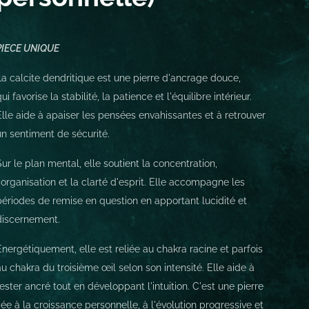
PIECE UNIQUE
La calcite dendritique est une pierre d'ancrage douce,
ui favorise la stabilité, la patience et l'équilibre intérieur.
Elle aide à apaiser les pensées envahissantes et à retrouver
un sentiment de sécurité.
Sur le plan mental, elle soutient la concentration,
l'organisation et la clarté d'esprit. Elle accompagne les
périodes de remise en question en apportant lucidité et
discernement.
Énergétiquement, elle est reliée au chakra racine et parfois
au chakra du troisième œil selon son intensité. Elle aide à
rester ancré tout en développant l'intuition. C'est une pierre
liée à la croissance personnelle, à l'évolution progressive et