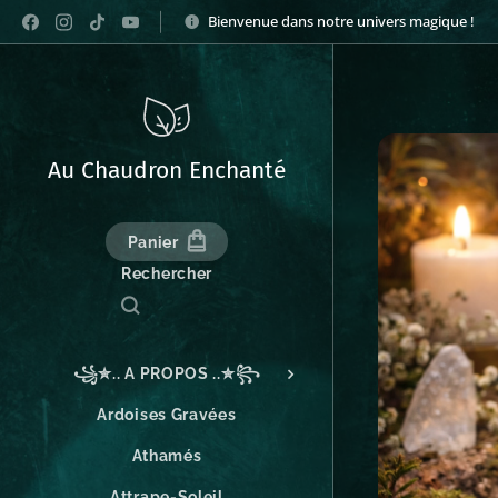
Bienvenue dans notre univers magique !
Au Chaudron Enchanté
Panier
Rechercher
꧁✮.. A PROPOS ..✮꧂
Ardoises Gravées
Athamés
Attrape-Soleil