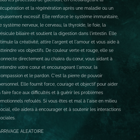
récupération et la régénération après une maladie ou un
épuisement excessif. Elle renforce le système immunitaire,
le système nerveux, le cerveau, la thyroïde, le foie, la
vésicule biliaire et soutient la digestion dans l'intestin. Elle
stimule la créativité, attire l'argent et l'amour et vous aide à
atteindre vos objectifs. De couleur verte et rouge, elle se
connecte directement au chakra du cœur, vous aidant à
entendre votre cœur et encourageant l'amour, la
compassion et le pardon. C'est la pierre de pouvoir
personnel. Elle fournit force, courage et objectif pour aider
à faire face aux difficultés et à guérir les problèmes
émotionnels refoulés. Si vous êtes et mal à l'aise en milieu
social, elle aidera à encourager et à soutenir les interactions
sociales.
ARRIVAGE ALEATOIRE