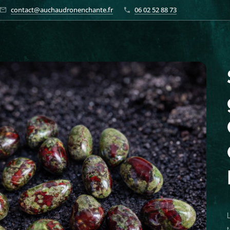
contact@auchaudronenchante.fr
06 02 52 88 73