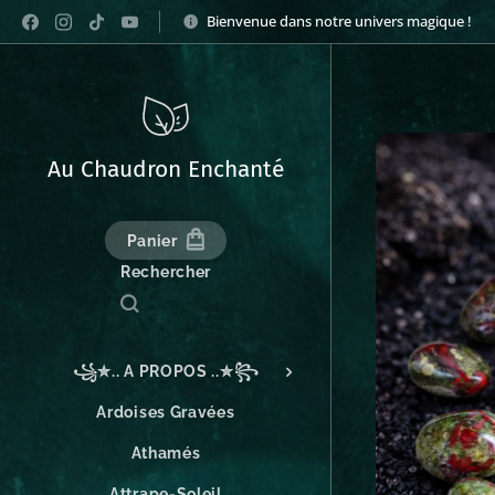
Bienvenue dans notre univers magique !
Au Chaudron Enchanté
Panier
Rechercher
꧁✮.. A PROPOS ..✮꧂
Ardoises Gravées
Athamés
Attrape-Soleil