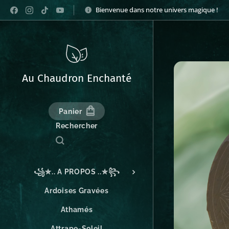
Bienvenue dans notre univers magique !
Au Chaudron Enchanté
Panier
Rechercher
꧁✮.. A PROPOS ..✮꧂
Ardoises Gravées
Athamés
Attrape-Soleil