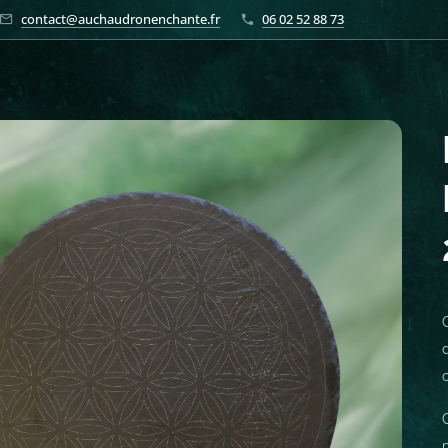
contact@auchaudronenchante.fr
06 02 52 88 73