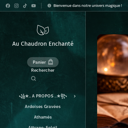
Bienvenue dans notre univers magique !
Au Chaudron Enchanté
Panier
Rechercher
꧁✮.. A PROPOS ..✮꧂
Ardoises Gravées
Athamés
Attrape-Soleil