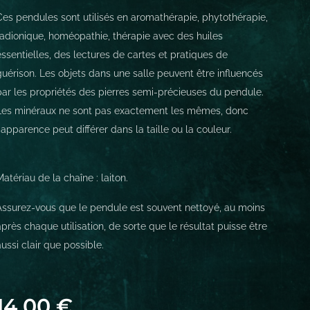
Ces pendules sont utilisés en aromathérapie, phytothérapie,
radionique, homéopathie, thérapie avec des huiles
essentielles, des lectures de cartes et pratiques de
guérison. Les objets dans une salle peuvent être influencés
par les propriétés des pierres semi-précieuses du pendule.
Les minéraux ne sont pas exactement les mêmes, donc
l'apparence peut différer dans la taille ou la couleur.
Matériau de la chaîne : laiton.
Assurez-vous que le pendule est souvent nettoyé, au moins
après chaque utilisation, de sorte que le résultat puisse être
aussi clair que possible.
14,00
€