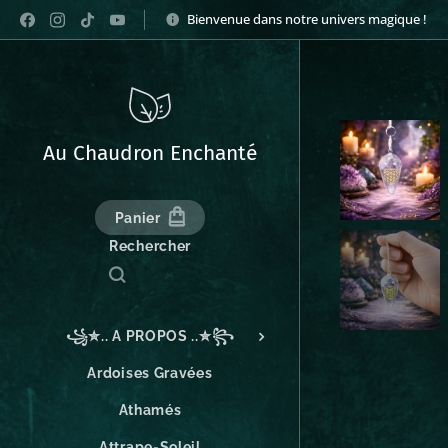
Bienvenue dans notre univers magique !
Au Chaudron Enchanté
Panier
Rechercher
꧁✮.. A PROPOS ..✮꧂
Ardoises Gravées
Athamés
Attrape-Soleil