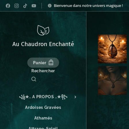
Bienvenue dans notre univers magique !
Au Chaudron Enchanté
Panier
Rechercher
꧁✮.. A PROPOS ..✮꧂
Ardoises Gravées
Athamés
Attrape-Soleil