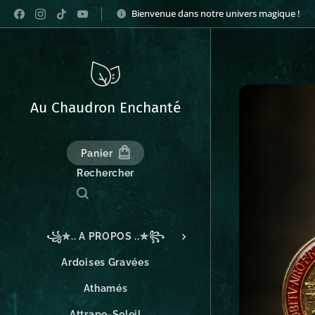
Bienvenue dans notre univers magique !
Au Chaudron Enchanté
Panier
Rechercher
꧁✮.. A PROPOS ..✮꧂
Ardoises Gravées
Athamés
Attrape-Soleil