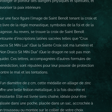
protéger le porteur des dangers physiques et spirituels, et
favoriser la paix intérieure.
Sur une face figure l'image de Saint Benoît tenant la croix et
le livre de la règle monastique, symboles de la foi et de la
sagesse. Au revers, se trouve la croix de Saint Benoît
entourée d'inscriptions latines sacrées telles que "Crux
Sacra Sit Mihi Lux" (Que la Sainte Croix soit ma lumière) et
"Non Draco Sit Mihi Dux" (Que le dragon ne soit pas mon
guide). Ces lettres, accompagnées d'autres formules de
bénédiction, sont réputées pour leur pouvoir de protection
contre le mal et les tentations.
D'un diamètre de 2 cm, cette médaille en alliage de zinc
offre une belle finition métallique, à la fois discrète et
résistante. Elle est livrée sans chaîne, idéale pour être
glissée dans une poche, placée dans un sac, accrochée à
un trousseau ou montée sur le collier de votre choix.