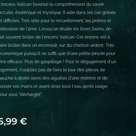
L'encens Vatican favorise la compréhension du savoir
occulte, ésotérique et mystique. Il aide dans les cas graves
et difficiles. Très utile pour le recueillement, les prières et
l'élévation de l'âme. Lorsqu'on étudie les livres Saints, on
fait souvent brûler de l'encens Vatican. Cet encens est à
faire brûler dans un encensoir, sur du charbon ardent. Très
économique puisqu'il ne suffit que d'une petite pincée pour
être efficace. Plus de gaspillage ! Pour le dégagement d'un
logement, n'oubliez pas de faire le tour des pièces de
gauche à droite (sens des aiguilles d'une montre) et de
passer vos mains et avant-bras sous l'eau après usage,
pour vous "décharger".
5,99
€