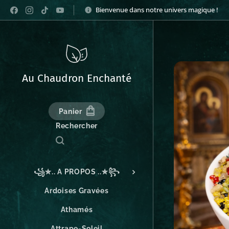
Bienvenue dans notre univers magique !
Au Chaudron Enchanté
Panier
Rechercher
꧁✮.. A PROPOS ..✮꧂
Ardoises Gravées
Athamés
Attrape-Soleil