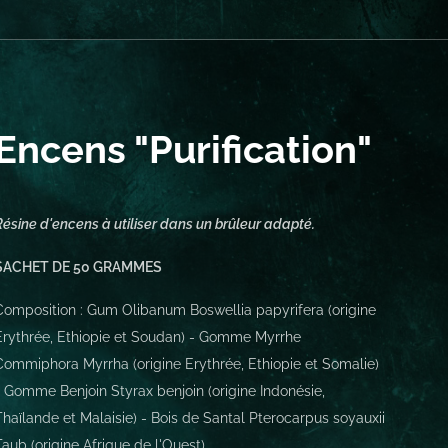
Encens "Purification"
Résine d'encens à utiliser dans un brûleur adapté.
SACHET DE 50 GRAMMES
Composition : Gum Olibanum Boswellia papyrifera (origine
Erythrée, Ethiopie et Soudan) - Gomme Myrrhe
Commiphora Myrrha (origine Erythrée, Ethiopie et Somalie)
- Gomme Benjoin Styrax benjoin (origine Indonésie,
Thaïlande et Malaisie) - Bois de Santal Pterocarpus soyauxii
Taub (origine Afrique de l'Ouest)