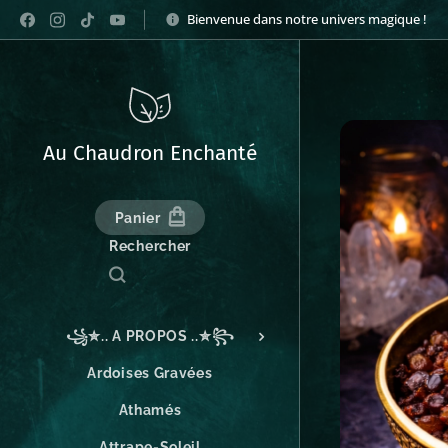
Bienvenue dans notre univers magique !
Au Chaudron Enchanté
Panier
Rechercher
꧁✮.. A PROPOS ..✮꧂
Ardoises Gravées
Athamés
Attrape-Soleil