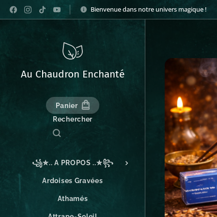
Bienvenue dans notre univers magique !
Au Chaudron Enchanté
Panier
Rechercher
꧁✮.. A PROPOS ..✮꧂
Ardoises Gravées
Athamés
Attrape-Soleil