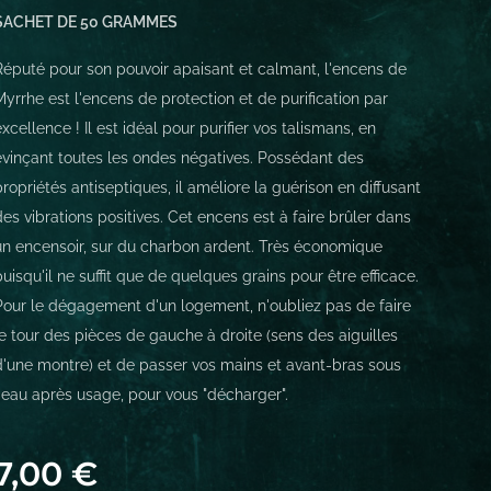
SACHET DE 50 GRAMMES
Réputé pour son pouvoir apaisant et calmant, l'encens de
Myrrhe est l'encens de protection et de purification par
excellence ! Il est idéal pour purifier vos talismans, en
évinçant toutes les ondes négatives. Possédant des
propriétés antiseptiques, il améliore la guérison en diffusant
des vibrations positives. Cet encens est à faire brûler dans
un encensoir, sur du charbon ardent. Très économique
puisqu'il ne suffit que de quelques grains pour être efficace.
Pour le dégagement d'un logement, n'oubliez pas de faire
le tour des pièces de gauche à droite (sens des aiguilles
d'une montre) et de passer vos mains et avant-bras sous
l'eau après usage, pour vous "décharger".
7,00
€