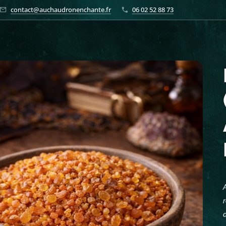
contact@auchaudronenchante.fr
06 02 52 88 73