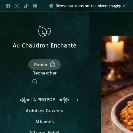
Bienvenue dans notre univers magique !
Au Chaudron Enchanté
Panier
Rechercher
꧁✮.. A PROPOS ..✮꧂
Ardoises Gravées
Athamés
Attrape-Soleil