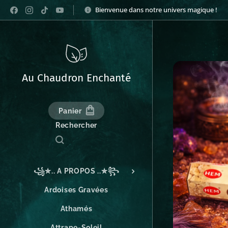
Bienvenue dans notre univers magique !
Au Chaudron Enchanté
Panier
Rechercher
꧁✮.. A PROPOS ..✮꧂
Ardoises Gravées
Athamés
Attrape-Soleil