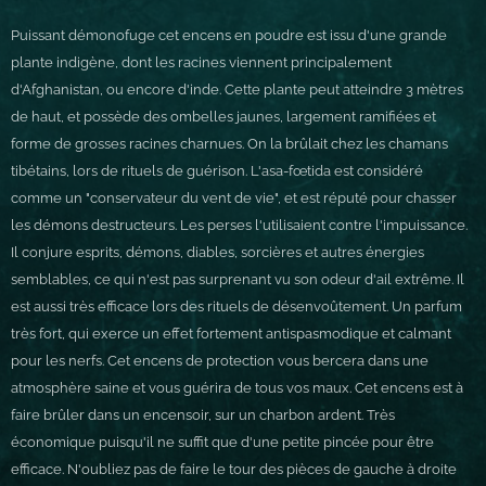
Puissant démonofuge cet encens en poudre est issu d'une grande
plante indigène, dont les racines viennent principalement
d'Afghanistan, ou encore d'inde. Cette plante peut atteindre 3 mètres
de haut, et possède des ombelles jaunes, largement ramifiées et
forme de grosses racines charnues. On la brûlait chez les chamans
tibétains, lors de rituels de guérison. L'asa-fœtida est considéré
comme un "conservateur du vent de vie", et est réputé pour chasser
les démons destructeurs. Les perses l'utilisaient contre l'impuissance.
Il conjure esprits, démons, diables, sorcières et autres énergies
semblables, ce qui n'est pas surprenant vu son odeur d'ail extrême. Il
est aussi très efficace lors des rituels de désenvoûtement. Un parfum
très fort, qui exerce un effet fortement antispasmodique et calmant
pour les nerfs. Cet encens de protection vous bercera dans une
atmosphère saine et vous guérira de tous vos maux. Cet encens est à
faire brûler dans un encensoir, sur un charbon ardent. Très
économique puisqu'il ne suffit que d'une petite pincée pour être
efficace. N'oubliez pas de faire le tour des pièces de gauche à droite