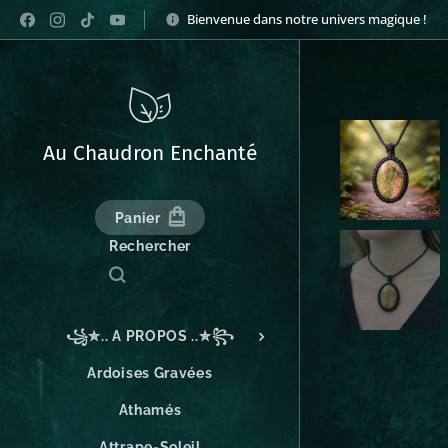
Bienvenue dans notre univers magique !
Au Chaudron Enchanté
Panier
Rechercher
꧁✮.. A PROPOS ..✮꧂
Ardoises Gravées
Athamés
Attrape-Soleil