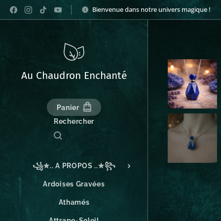
Bienvenue dans notre univers magique !
Au Chaudron Enchanté
Panier
Rechercher
꧁✮.. A PROPOS ..✮꧂
Ardoises Gravées
Athamés
Attrape-Soleil