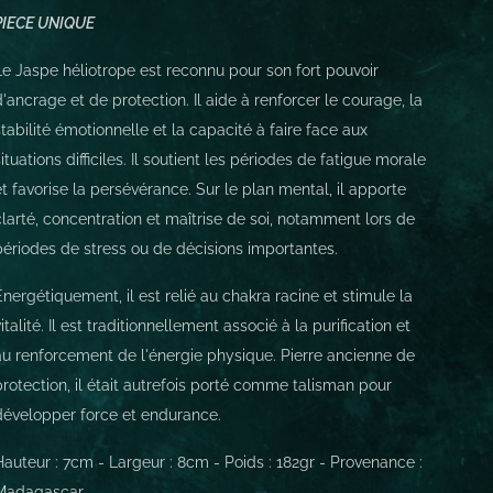
PIECE UNIQUE
Le Jaspe héliotrope est reconnu pour son fort pouvoir
d'ancrage et de protection. Il aide à renforcer le courage, la
stabilité émotionnelle et la capacité à faire face aux
situations difficiles. Il soutient les périodes de fatigue morale
et favorise la persévérance. Sur le plan mental, il apporte
clarté, concentration et maîtrise de soi, notamment lors de
périodes de stress ou de décisions importantes.
Énergétiquement, il est relié au chakra racine et stimule la
vitalité. Il est traditionnellement associé à la purification et
au renforcement de l'énergie physique. Pierre ancienne de
protection, il était autrefois porté comme talisman pour
développer force et endurance.
Hauteur : 7cm - Largeur : 8cm - Poids : 182gr - Provenance :
Madagascar