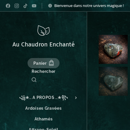
Bienvenue dans notre univers magique !
Au Chaudron Enchanté
Panier
Rechercher
꧁✮.. A PROPOS ..✮꧂
Ardoises Gravées
Athamés
Attrape-Soleil