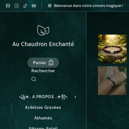
Bienvenue dans notre univers magique !
Au Chaudron Enchanté
Panier
Rechercher
꧁✮.. A PROPOS ..✮꧂
Ardoises Gravées
Athamés
Attrape-Soleil