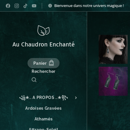
Bienvenue dans notre univers magique !
Au Chaudron Enchanté
Panier
Rechercher
꧁✮.. A PROPOS ..✮꧂
Ardoises Gravées
Athamés
Attrape-Soleil