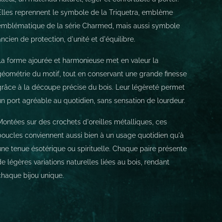
Elles reprennent le symbole de la Triquetra, emblème
emblématique de la série Charmed, mais aussi symbole
ancien de protection, d'unité et d'équilibre.
La forme ajourée et harmonieuse met en valeur la
géométrie du motif, tout en conservant une grande finesse
grâce à la découpe précise du bois. Leur légèreté permet
un port agréable au quotidien, sans sensation de lourdeur.
Montées sur des crochets d'oreilles métalliques, ces
boucles conviennent aussi bien à un usage quotidien qu'à
une tenue ésotérique ou spirituelle. Chaque paire présente
de légères variations naturelles liées au bois, rendant
chaque bijou unique.