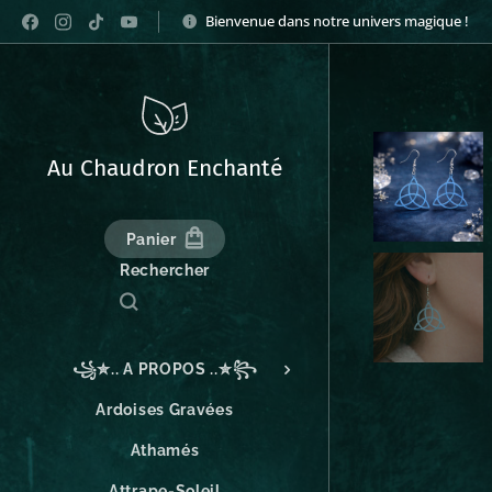
Bienvenue dans notre univers magique !
Au Chaudron Enchanté
Panier
Rechercher
꧁✮.. A PROPOS ..✮꧂
Ardoises Gravées
Athamés
Attrape-Soleil