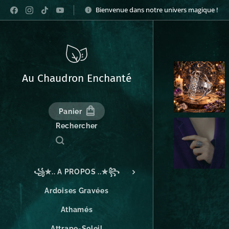
Bienvenue dans notre univers magique !
Au Chaudron Enchanté
Panier
Rechercher
꧁✮.. A PROPOS ..✮꧂
Ardoises Gravées
Athamés
Attrape-Soleil